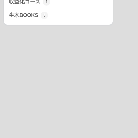
収益化コース
1
生木BOOKS
5