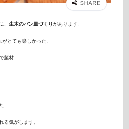
に、
生木のパン皿づくり
があります。
これがとても楽しかった。
で製材
た
れる気がします。