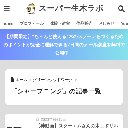
スーパー生木ラボ
home
プロフィール
体験・教室
作品販売
おしらせ
Yo
【期間限定】"ちゃんと使える"木のスプーンをつくるため
のポイントが完全に理解できる7日間のメール講座を無料で
公開中！
ホーム
グリーンウッドワーク
「シャープニング」の記事一覧
2023年9月15日
【神動画】スターエムさんの木工ドリル