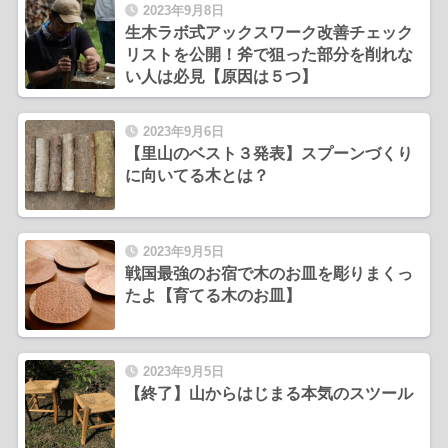
2023年9月8日
生木ラボ式アックスワーク改善チェック
リストを公開！斧で狙った部分を削れな
い人は必見【原因は５つ】
2023年9月6日
【里山のベスト３発表】スプーンづくり
に向いてる木とは？
2023年9月5日
戦国最強のお宿で木のお皿を彫りまくっ
たよ【育てる木のお皿】
2023年9月5日
【終了】山からはじまる本気のスツール