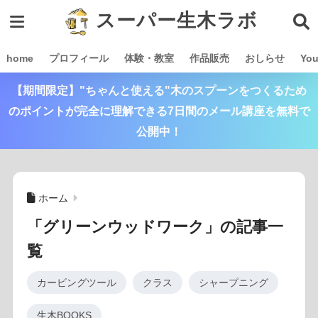
スーパー生木ラボ
home
プロフィール
体験・教室
作品販売
おしらせ
Yo
【期間限定】"ちゃんと使える"木のスプーンをつくるため
のポイントが完全に理解できる7日間のメール講座を無料で
公開中！
ホーム
「グリーンウッドワーク」の記事一
覧
カービングツール
クラス
シャープニング
生木BOOKS