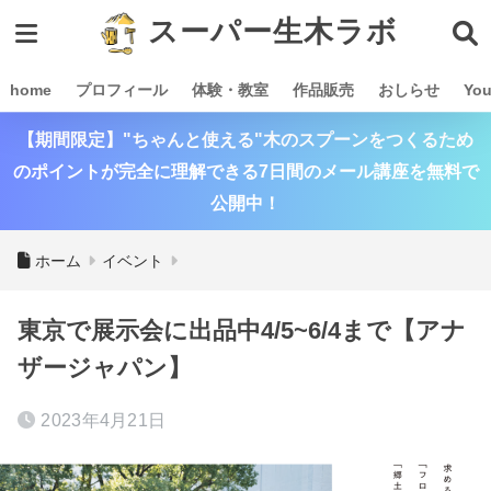
スーパー生木ラボ
home
プロフィール
体験・教室
作品販売
おしらせ
Yo
【期間限定】"ちゃんと使える"木のスプーンをつくるため
のポイントが完全に理解できる7日間のメール講座を無料で
公開中！
ホーム
イベント
東京で展示会に出品中4/5~6/4まで【アナ
ザージャパン】
2023年4月21日