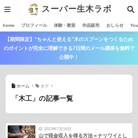
スーパー生木ラボ
home
プロフィール
体験・教室
作品販売
おしらせ
Yo
【期間限定】"ちゃんと使える"木のスプーンをつくるため
のポイントが完全に理解できる7日間のメール講座を無料で
公開中！
ホーム
タグ
「木工」の記事一覧
2023年7月10日
山で現金収入を得る方法＝ナリワイとし