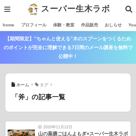
スーパー生木ラボ
home
プロフィール
体験・教室
作品販売
おしらせ
Yo
【期間限定】"ちゃんと使える"木のスプーンをつくるため
のポイントが完全に理解できる7日間のメール講座を無料で
公開中！
ホーム
タグ
「斧」の記事一覧
2020年11月12日
山の薬膳ごはんよもぎ×スーパー生木ラボ