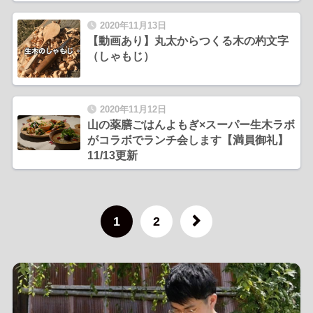
2020年11月13日
【動画あり】丸太からつくる木の杓文字
（しゃもじ）
2020年11月12日
山の薬膳ごはんよもぎ×スーパー生木ラボ
がコラボでランチ会します【満員御礼】
11/13更新
1
2