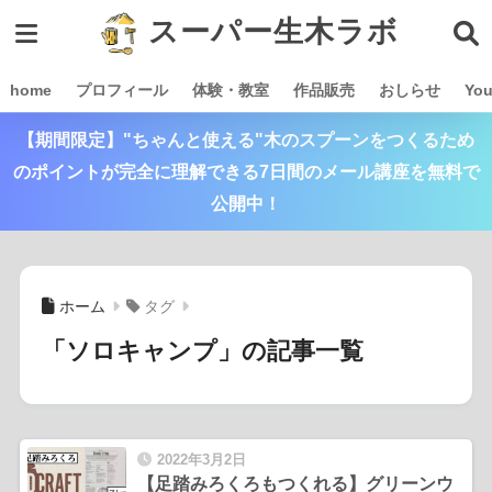
スーパー生木ラボ
home
プロフィール
体験・教室
作品販売
おしらせ
Yo
【期間限定】"ちゃんと使える"木のスプーンをつくるため
のポイントが完全に理解できる7日間のメール講座を無料で
公開中！
ホーム
タグ
「ソロキャンプ」の記事一覧
2022年3月2日
【足踏みろくろもつくれる】グリーンウ