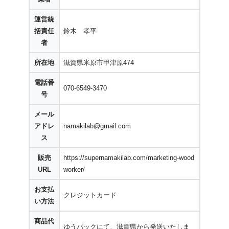
運営統
括責任
鈴木 孝平
者
所在地
滋賀県米原市甲津原474
電話番
070-6549-3470
号
メール
アドレ
namakilab@gmail.com
ス
販売
https://supernamakilab.com/marketing-wood
URL
worker/
お支払
クレジットカード
い方法
商品代
ゆうパックにて、滋賀県から発送いたしま