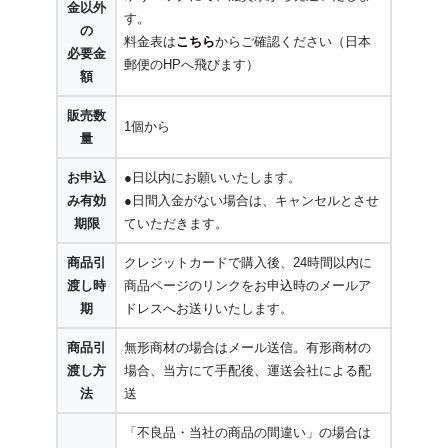
金以外
す。
の
料金表は
こちら
からご確認ください（日本
必要金
郵便のHPへ飛びます）
額
販売数
1個から
量
お申込
●日以内にお願いいたします。
み有効
●日間入金がない場合は、キャンセルとさせ
期限
ていただきます。
商品引
クレジットカードで購入後、24時間以内に
渡し時
商品ページのリンクをお申込時のメールア
期
ドレスへお送りいたします。
商品引
無形商材の場合はメール送信。有形商材の
渡し方
場合、当方にて手配後、運送会社による配
法
送
「不良品・当社の商品の間違い」の場合は