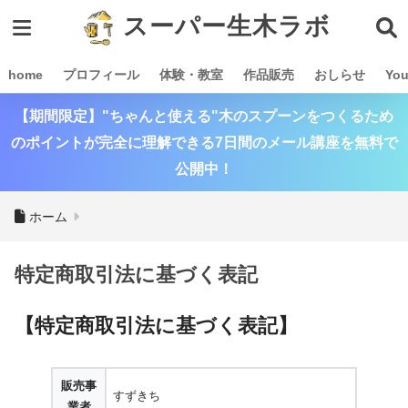
スーパー生木ラボ
home
プロフィール
体験・教室
作品販売
おしらせ
Yo
【期間限定】"ちゃんと使える"木のスプーンをつくるため
のポイントが完全に理解できる7日間のメール講座を無料で
公開中！
ホーム
特定商取引法に基づく表記
【特定商取引法に基づく表記】
販売事
すずきち
業者